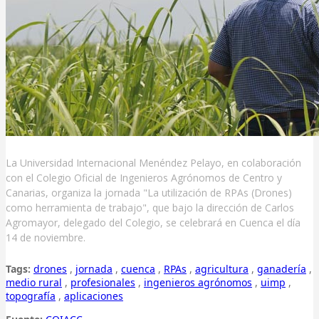
La Universidad Internacional Menéndez Pelayo, en colaboración
con el Colegio Oficial de Ingenieros Agrónomos de Centro y
Canarias, organiza la jornada "La utilización de RPAs (Drones)
como herramienta de trabajo", que bajo la dirección de Carlos
Agromayor, delegado del Colegio, se celebrará en Cuenca el día
14 de noviembre.
Tags:
drones
,
jornada
,
cuenca
,
RPAs
,
agricultura
,
ganadería
,
medio rural
,
profesionales
,
ingenieros agrónomos
,
uimp
,
topografía
,
aplicaciones